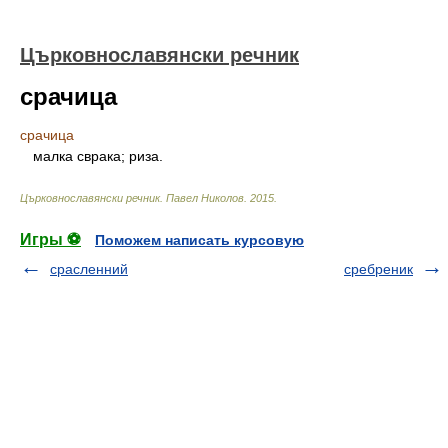
Църковнославянски речник
срачица
срачица
малка сврака; риза.
Църковнославянски речник
.
Павел Николов
.
2015
.
Игры ⚽
Поможем написать курсовую
срасленний
сребреник