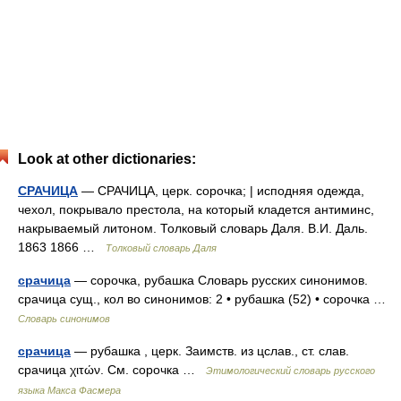
Look at other dictionaries:
СРАЧИЦА
— СРАЧИЦА, церк. сорочка; | исподняя одежда,
чехол, покрывало престола, на который кладется антиминс,
накрываемый литоном. Толковый словарь Даля. В.И. Даль.
1863 1866 …
Толковый словарь Даля
срачица
— сорочка, рубашка Словарь русских синонимов.
срачица сущ., кол во синонимов: 2 • рубашка (52) • сорочка …
Словарь синонимов
срачица
— рубашка , церк. Заимств. из цслав., ст. слав.
срачица χιτών. См. сорочка …
Этимологический словарь русского
языка Макса Фасмера