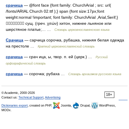
срачица
— @font face {font family: ChurchArial ; src: url(
/fonts/ARIAL Church 02.ttf );} span {font size:17px;font
weight:normal !important; font family: ChurchArial ,Arial,Serif;}
 сущ. (греч. χιτών) хитон, нижнее льняное или
шерстяное платье;… …
Словарь церковнославянского языка
Срачица
— сарчица сорочка, рубашка, нижняя белая одежда
на престоле …
Краткий церковнославянский словарь
срачица
— срач ица, ы, твор. п. ей (церк.) …
Русский
орфографический словарь
срачица
— сорочка; рубаха …
Cловарь архаизмов русского языка
© Academic, 2000-2026
18+
Contact us:
Technical Support
,
Advertising
Dictionaries export
, created on PHP,
Joomla,
Drupal,
WordPress,
MODx.